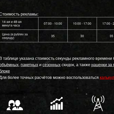
Стоимость рекламы:
14-ая и 48-ая
07:00 - 10:00
10:00 - 17:00
17:00 - 
минута часа
Цена (в рублях за
35
30
35
секунду)
В таблице указана стоимость секунды рекламного времени 
объёмных
,
пакетных
и
сезонных
скидок, а также
наценки за
блоке
Для более точных расчётов можно воспользоваться
кальку