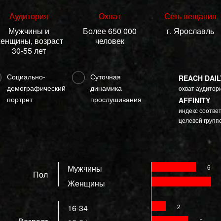
Аудитория
Охват
Сеть вещания
Мужчины и
Более 650 000
г. Ярославль
енщины, возраст
человек
30-55 лет
Социально-
Суточная
REACH DAIL
демографический
динамика
охват аудитори
портрет
прослушивания
AFFINITY
индекс соотве
целевой групп
Мужчины
6
Пол
Женщины
16-34
2