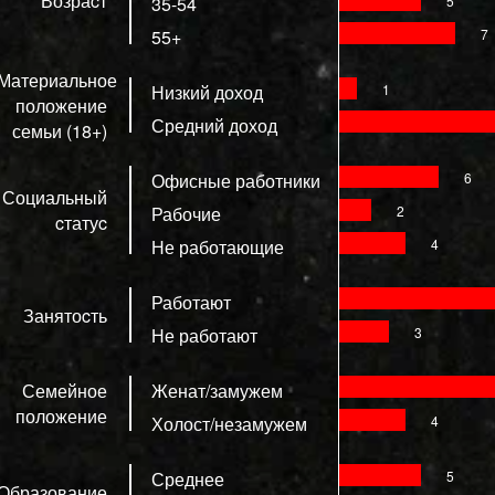
Возраcт
35-54
5
55+
7
Материальное
Низкий доход
1
положение
Средний доход
семьи (18+)
Офисные работники
6
Социальный
Рабочие
2
cтатуc
Не работающие
4
Работают
Занятоcть
Не работают
3
Семейное
Женат/замужем
положение
Холост/незамужем
4
Среднее
5
Образование