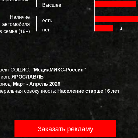
Выcшее
Наличие
есть
автомобиля
нет
4
в семье (18+)
оект СОЦИС:
"МедиаМИКС-Россия"
гион:
ЯРОСЛАВЛЬ
риод:
Март - Апрель 2026
неральная совокупность:
Население старше 16 лет
Заказать рекламу