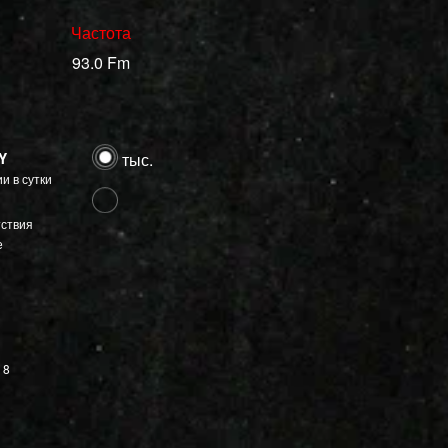
Частота
93.0 Fm
Y
тыс.
и в сутки
тствия
е
8