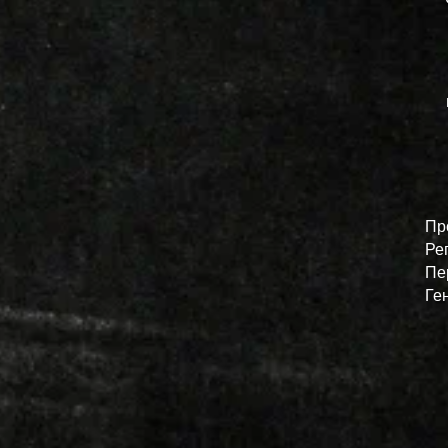
Пр
Ре
Пе
Ге