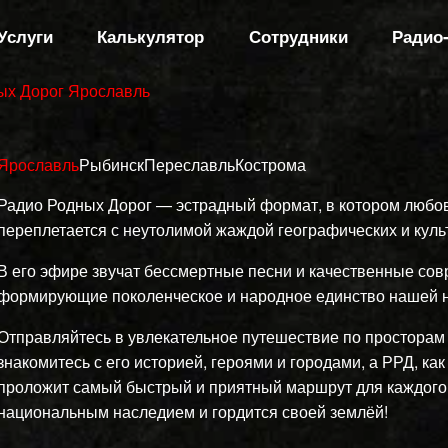
Услуги
Калькулятор
Сотрудники
Радио
ых Дорог Ярославль
Ярославль
Рыбинск
Переславль
Кострома
Радио Родных Дорог — эстрадный формат, в котором любов
переплетается с неутолимой жаждой географических и куль
В его эфире звучат бессмертные песни и качественные со
формирующие поколенческое и народное единство нашей н
Отправляйтесь в увлекательное путешествие по просторам 
знакомитесь с его историей, героями и городами, а РРД, как
проложит самый быстрый и приятный маршрут для каждого,
национальным наследием и гордится своей землёй!