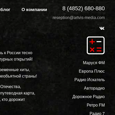
8 (4852) 680-880
-блог
О компании
reseption@artvis-media.com
ь к России тесно
турных открытий!
Маруся ФМ
временные хиты,
Европа Плюс
еобъятной страны!
Радио Искатель
Отечества,
Авторадио
 путеводная карта,
Дорожное Радио
 кто дорожит
Ретро FM
Радио 7