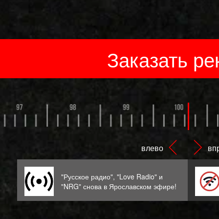
Заказать ре
"Русское радио", "Love Radio" и
ах
"NRG" снова в Ярославском эфире!