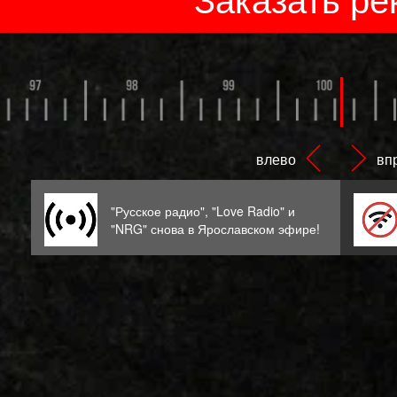
"Русское радио", "Love Radio" и
ах
"NRG" снова в Ярославском эфире!